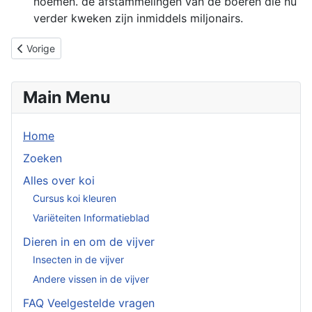
noemen. de afstammelingen van de boeren die nu
verder kweken zijn inmiddels miljonairs.
Vorig artikel: De Japanse Koi, symbool van voorspoed en geluk
Vorige
Main Menu
Home
Zoeken
Alles over koi
Cursus koi kleuren
Variëteiten Informatieblad
Dieren in en om de vijver
Insecten in de vijver
Andere vissen in de vijver
FAQ Veelgestelde vragen