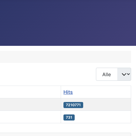
Toon #
Hits
7210771
731